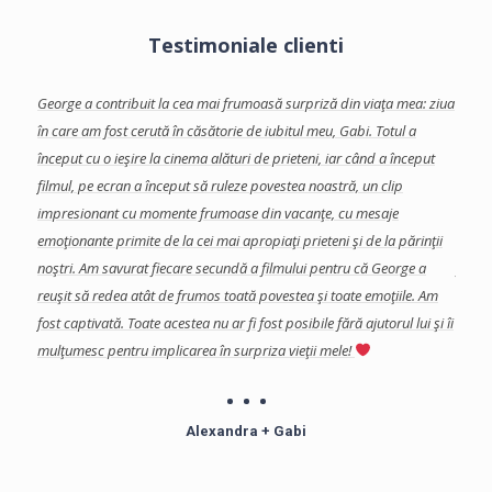
Testimoniale clienti
facut-
George a contribuit la cea mai frumoasă surpriză din viaţa mea: ziua
Georg
te
în care am fost cerută în căsătorie de iubitul meu, Gabi.
Totul a
care 
început cu o ieşire la cinema alături de prieteni, iar când a început
Am ap
se
filmul, pe ecran a început să ruleze povestea noastră, un clip
colab
a
impresionant cu momente frumoase din vacanţe, cu mesaje
eveni
a, si
emoţionante primite de la cei mai apropiaţi prieteni şi de la părinţii
impor
s in
noştri. Am savurat fiecare secundă a filmului pentru că George a
final
reuşit să redea atât de frumos toată povestea şi toate emoţiile. Am
şi de
fost captivată.
Toate acestea nu ar fi fost posibile fără ajutorul lui şi îi
Echip
mulţumesc pentru implicarea în surpriza vieţii mele!
profe
îndoia
Mulţu
Alexandra + Gabi