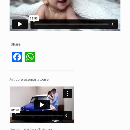
Share:
Facebook
WhatsApp
Articole asemanatoare
Botez – Natalya Christina