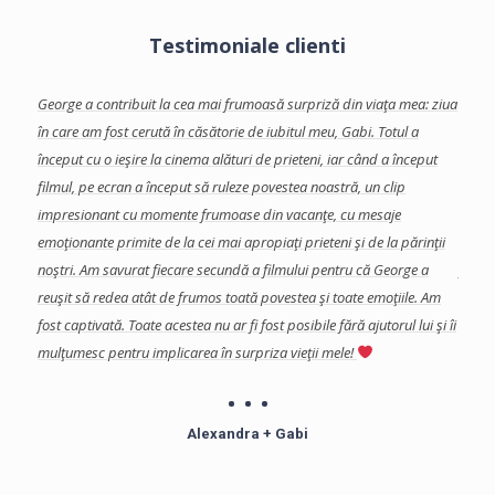
Testimoniale clienti
facut-
George a contribuit la cea mai frumoasă surpriză din viaţa mea: ziua
Georg
te
în care am fost cerută în căsătorie de iubitul meu, Gabi.
Totul a
care 
început cu o ieşire la cinema alături de prieteni, iar când a început
Am ap
se
filmul, pe ecran a început să ruleze povestea noastră, un clip
colab
a
impresionant cu momente frumoase din vacanţe, cu mesaje
eveni
a, si
emoţionante primite de la cei mai apropiaţi prieteni şi de la părinţii
impor
s in
noştri. Am savurat fiecare secundă a filmului pentru că George a
final
reuşit să redea atât de frumos toată povestea şi toate emoţiile. Am
şi de
fost captivată.
Toate acestea nu ar fi fost posibile fără ajutorul lui şi îi
Echip
mulţumesc pentru implicarea în surpriza vieţii mele!
profe
îndoia
Mulţu
Alexandra + Gabi