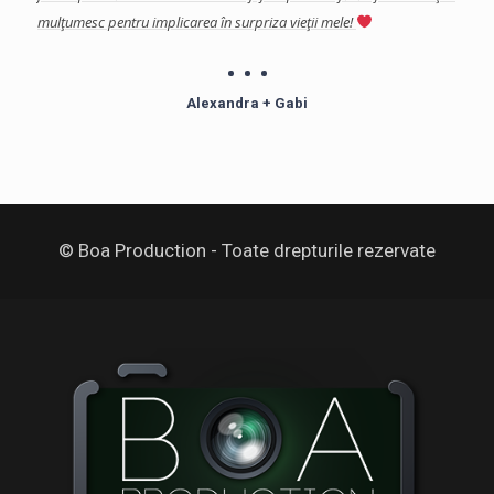
mulţumesc pentru implicarea în surpriza vieţii mele!
profe
îndoia
Mulţu
Alexandra + Gabi
© Boa Production - Toate drepturile rezervate