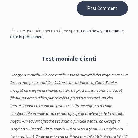
This site uses Akismet to reduce spam.
Learn how your comment
data is processed.
Testimoniale clienti
facut-
George a contribuit la cea mai frumoasă surpriză din viaţa mea: ziua
Georg
te
în care am fost cerută în căsătorie de iubitul meu, Gabi.
Totul a
care 
început cu o ieşire la cinema alături de prieteni, iar când a început
Am ap
se
filmul, pe ecran a început să ruleze povestea noastră, un clip
colab
a
impresionant cu momente frumoase din vacanţe, cu mesaje
eveni
a, si
emoţionante primite de la cei mai apropiaţi prieteni şi de la părinţii
impor
s in
noştri. Am savurat fiecare secundă a filmului pentru că George a
final
reuşit să redea atât de frumos toată povestea şi toate emoţiile. Am
şi de
fost captivată.
Toate acestea nu ar fi fost posibile fără ajutorul lui şi îi
Echip