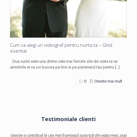
Cum sa alegi un videograf pentru nunta ta – Ghid
esential
Ziua nuntii este una dintre cele mai fericite zile din viata ta iar
amintirile ei va vor bucura pe tine si pe partenerul tau pentru
[…]
0
Citeste mai mult
Testimoniale clienti
facut-
George a contribuit la cea mai frumoasă surpriză din viaţa mea: ziua
Georg