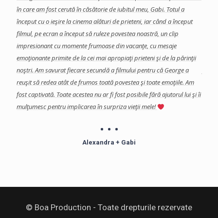
te
în care am fost cerută în căsătorie de iubitul meu, Gabi.
Totul a
care 
început cu o ieşire la cinema alături de prieteni, iar când a început
Am ap
se
filmul, pe ecran a început să ruleze povestea noastră, un clip
colab
a
impresionant cu momente frumoase din vacanţe, cu mesaje
eveni
a, si
emoţionante primite de la cei mai apropiaţi prieteni şi de la părinţii
impor
s in
noştri. Am savurat fiecare secundă a filmului pentru că George a
final
reuşit să redea atât de frumos toată povestea şi toate emoţiile. Am
şi de
fost captivată.
Toate acestea nu ar fi fost posibile fără ajutorul lui şi îi
Echip
mulţumesc pentru implicarea în surpriza vieţii mele!
profe
îndoia
Mulţu
Alexandra + Gabi
© Boa Production - Toate drepturile rezervate