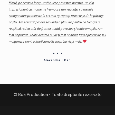
se
filmul, pe ecran a început să ruleze povestea noastră, un clip
colab
a
impresionant cu momente frumoase din vacanţe, cu mesaje
eveni
a, si
emoţionante primite de la cei mai apropiaţi prieteni şi de la părinţii
impor
s in
noştri. Am savurat fiecare secundă a filmului pentru că George a
final
reuşit să redea atât de frumos toată povestea şi toate emoţiile. Am
şi de
fost captivată.
Toate acestea nu ar fi fost posibile fără ajutorul lui şi îi
Echip
mulţumesc pentru implicarea în surpriza vieţii mele!
profe
îndoia
Mulţu
Alexandra + Gabi
© Boa Production - Toate drepturile rezervate