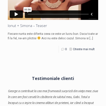
Ionut + Simona – Teaser
Fiecare nunta este diferita ceea ce este un lucru bun. Daca toate ar
fi la fel, ne-am plictisi
Aici nu este deloc cazul. Simona si
[…]
0
Citeste mai mult
Testimoniale clienti
facut-
George a contribuit la cea mai frumoasă surpriză din viaţa mea: ziua
Georg
te
în care am fost cerută în căsătorie de iubitul meu, Gabi.
Totul a
care 
început cu o ieşire la cinema alături de prieteni, iar când a început
Am ap