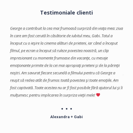
Testimoniale clienti
facut-
George a contribuit la cea mai frumoasă surpriză din viaţa mea: ziua
Georg
te
în care am fost cerută în căsătorie de iubitul meu, Gabi.
Totul a
care 
început cu o ieşire la cinema alături de prieteni, iar când a început
Am ap
se
filmul, pe ecran a început să ruleze povestea noastră, un clip
colab
a
impresionant cu momente frumoase din vacanţe, cu mesaje
eveni
a, si
emoţionante primite de la cei mai apropiaţi prieteni şi de la părinţii
impor
s in
noştri. Am savurat fiecare secundă a filmului pentru că George a
final
reuşit să redea atât de frumos toată povestea şi toate emoţiile. Am
şi de
fost captivată.
Toate acestea nu ar fi fost posibile fără ajutorul lui şi îi
Echip
mulţumesc pentru implicarea în surpriza vieţii mele!
profe
îndoia
Mulţu
Alexandra + Gabi