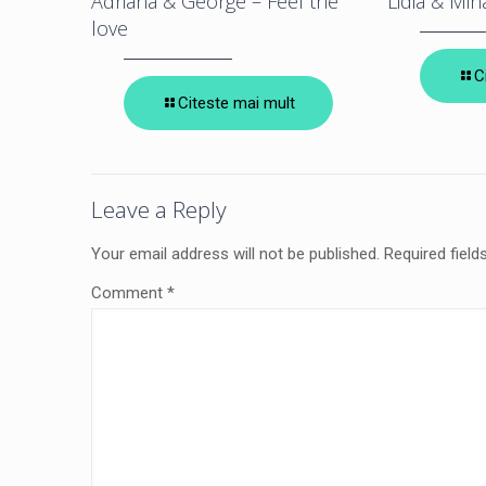
Adriana & George – Feel the
Lidia & Mih
love
C
Citeste mai mult
Leave a Reply
Your email address will not be published.
Required fiel
Comment
*