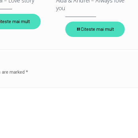
ai – Love story
Aida & Andrei – Always love
you
iteste mai mult
Citeste mai mult
ds are marked
*