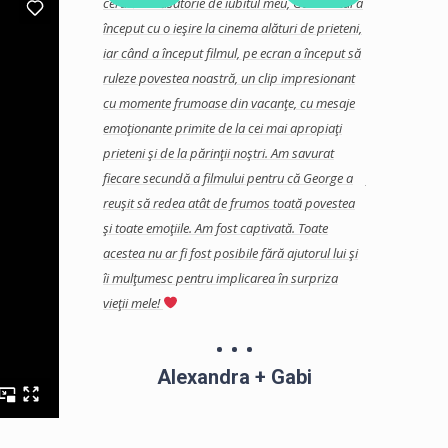
ne-a placut foarte
cerută în căsătorie de iubitul meu, Gabi.
Totul a
acum: nunta n
area ne-am dat
început cu o ieşire la cinema alături de prieteni,
Am apreciat pr
ru ca in ziua
iar când a început filmul, pe ecran a început să
dovadă pe tot 
nti de ce se
ruleze povestea noastră, un clip impresionant
Fiind o prezen
a impresie pe care
cu momente frumoase din vacanţe, cu mesaje
evenimentului,
ceeasi pe care am
emoţionante primite de la cei mai apropiaţi
toate momentel
marea, si suntem
prieteni şi de la părinţii noştri. Am savurat
iar acest lucru
m numai bine si
fiecare secundă a filmului pentru că George a
fost foarte înc
reuşit să redea atât de frumos toată povestea
Moments, cât ş
şi toate emoţiile. Am fost captivată.
Toate
evenimentului.
acestea nu ar fi fost posibile fără ajutorul lui şi
Echipamentul d
Ana
îi mulţumesc pentru implicarea în surpriza
artistic fac di
vieţii mele!
desăvârşit. Îl
şi, fără îndoia
lui atunci când
Alexandra + Gabi
Mulţumim încă