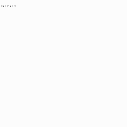
Ra
e care am