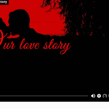
nunta! Am primit filmarea si 
mult. Dupa ce am vazut film
seama cum a fost nunta, pent
nuntii nu prea am fost constie
intampla in jurul nostru. Bun
am avut-o dupa nunta este a
simtit-o si cand am vazut fil
extrem de multumiti! Iti dori
mult succes in continuare!
Radu + 