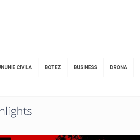
NUNIE CIVILA
BOTEZ
BUSINESS
DRONA
hlights
Buna George, Vroiam sa iti 
treaba pe care ai facut-o cu 