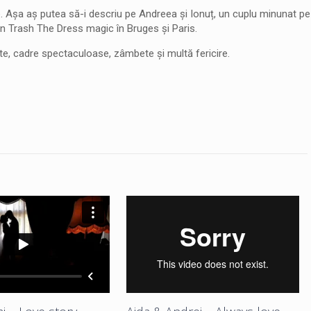
me. Așa aș putea să-i descriu pe Andreea și Ionuț, un cuplu minunat p
 un Trash The Dress magic în Bruges și Paris.
, cadre spectaculoase, zâmbete și multă fericire.