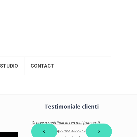
STUDIO
CONTACT
Testimoniale clienti
multumim pentru
George a contribuit la cea mai frumoasă
George a fost a
filmul pentru
surpriză din viaţa mea: ziua în care am fost
mai frumoase z