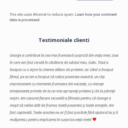
This site uses Akismet to reduce spam.
Learn how your comment
data is processed.
Testimoniale clienti
facut-
George a contribuit la cea mai frumoasă surpriză din viaţa mea: ziua
Georg
te
în care am fost cerută în căsătorie de iubitul meu, Gabi.
Totul a
care 
început cu o ieşire la cinema alături de prieteni, iar când a început
Am ap
se
filmul, pe ecran a început să ruleze povestea noastră, un clip
colab
a
impresionant cu momente frumoase din vacanţe, cu mesaje
eveni
a, si
emoţionante primite de la cei mai apropiaţi prieteni şi de la părinţii
impor
s in
noştri. Am savurat fiecare secundă a filmului pentru că George a
final
reuşit să redea atât de frumos toată povestea şi toate emoţiile. Am
şi de
fost captivată.
Toate acestea nu ar fi fost posibile fără ajutorul lui şi îi
Echip
mulţumesc pentru implicarea în surpriza vieţii mele!
profe
îndoia