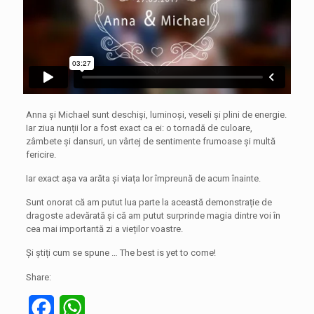
Anna și Michael sunt deschiși, luminoși, veseli și plini de energie.
Iar ziua nunții lor a fost exact ca ei: o tornadă de culoare,
zâmbete și dansuri, un vârtej de sentimente frumoase și multă
fericire.
Iar exact așa va arăta și viața lor împreună de acum înainte.
Sunt onorat că am putut lua parte la această demonstrație de
dragoste adevărată și că am putut surprinde magia dintre voi în
cea mai importantă zi a vieților voastre.
Și știți cum se spune … The best is yet to come!
Share:
Facebook
WhatsApp