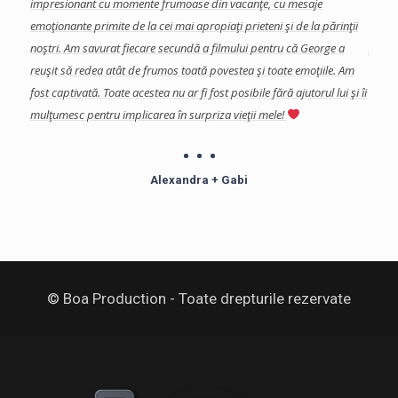
a
impresionant cu momente frumoase din vacanţe, cu mesaje
eveni
a, si
emoţionante primite de la cei mai apropiaţi prieteni şi de la părinţii
impor
s in
noştri. Am savurat fiecare secundă a filmului pentru că George a
final
reuşit să redea atât de frumos toată povestea şi toate emoţiile. Am
şi de
fost captivată.
Toate acestea nu ar fi fost posibile fără ajutorul lui şi îi
Echip
mulţumesc pentru implicarea în surpriza vieţii mele!
profe
îndoia
Mulţu
Alexandra + Gabi
© Boa Production - Toate drepturile rezervate