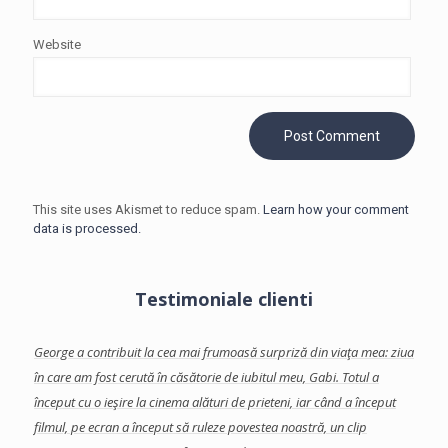
Website
This site uses Akismet to reduce spam.
Learn how your comment
data is processed.
Testimoniale clienti
facut-
George a contribuit la cea mai frumoasă surpriză din viaţa mea: ziua
Georg
te
în care am fost cerută în căsătorie de iubitul meu, Gabi.
Totul a
care 
început cu o ieşire la cinema alături de prieteni, iar când a început
Am ap
se
filmul, pe ecran a început să ruleze povestea noastră, un clip
colab