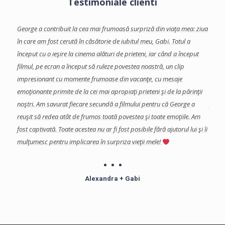
Testimoniale clienti
facut-
George a contribuit la cea mai frumoasă surpriză din viaţa mea: ziua
Georg
te
în care am fost cerută în căsătorie de iubitul meu, Gabi.
Totul a
care 
început cu o ieşire la cinema alături de prieteni, iar când a început
Am ap
se
filmul, pe ecran a început să ruleze povestea noastră, un clip
colab
a
impresionant cu momente frumoase din vacanţe, cu mesaje
eveni
a, si
emoţionante primite de la cei mai apropiaţi prieteni şi de la părinţii
impor
s in
noştri. Am savurat fiecare secundă a filmului pentru că George a
final
reuşit să redea atât de frumos toată povestea şi toate emoţiile. Am
şi de
fost captivată.
Toate acestea nu ar fi fost posibile fără ajutorul lui şi îi
Echip
mulţumesc pentru implicarea în surpriza vieţii mele!
profe
îndoia
Mulţu
Alexandra + Gabi