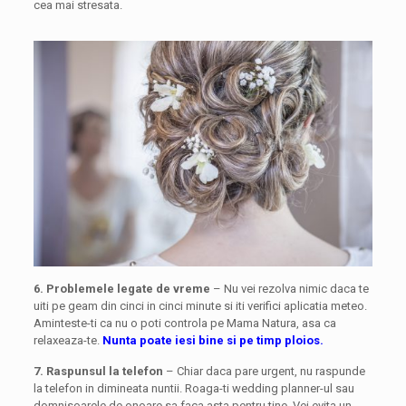
cea mai stresata.
6. Problemele legate de vreme
– Nu vei rezolva nimic daca te
uiti pe geam din cinci in cinci minute si iti verifici aplicatia meteo.
Aminteste-ti ca nu o poti controla pe Mama Natura, asa ca
relaxeaza-te.
Nunta poate iesi bine si pe timp ploios.
7. Raspunsul la telefon
– Chiar daca pare urgent, nu raspunde
la telefon in dimineata nuntii. Roaga-ti wedding planner-ul sau
domnisoarele de onoare sa faca asta pentru tine. Vei evita un