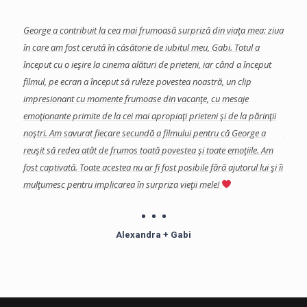
facut-
George a contribuit la cea mai frumoasă surpriză din viaţa mea: ziua
Georg
te
în care am fost cerută în căsătorie de iubitul meu, Gabi.
Totul a
care 
început cu o ieşire la cinema alături de prieteni, iar când a început
Am ap
se
filmul, pe ecran a început să ruleze povestea noastră, un clip
colab
a
impresionant cu momente frumoase din vacanţe, cu mesaje
eveni
a, si
emoţionante primite de la cei mai apropiaţi prieteni şi de la părinţii
impor
s in
noştri. Am savurat fiecare secundă a filmului pentru că George a
final
reuşit să redea atât de frumos toată povestea şi toate emoţiile. Am
şi de
fost captivată.
Toate acestea nu ar fi fost posibile fără ajutorul lui şi îi
Echip
mulţumesc pentru implicarea în surpriza vieţii mele!
profe
îndoia
Mulţu
Alexandra + Gabi