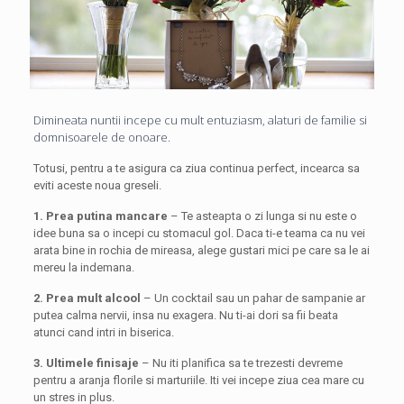
Dimineata nuntii incepe cu mult entuziasm, alaturi de familie si
domnisoarele de onoare.
Totusi, pentru a te asigura ca ziua continua perfect, incearca sa
eviti aceste noua greseli.
1. Prea putina mancare
– Te asteapta o zi lunga si nu este o
idee buna sa o incepi cu stomacul gol. Daca ti-e teama ca nu vei
arata bine in rochia de mireasa, alege gustari mici pe care sa le ai
mereu la indemana.
2. Prea mult alcool
– Un cocktail sau un pahar de sampanie ar
putea calma nervii, insa nu exagera. Nu ti-ai dori sa fii beata
atunci cand intri in biserica.
3. Ultimele finisaje
– Nu iti planifica sa te trezesti devreme
pentru a aranja florile si marturiile. Iti vei incepe ziua cea mare cu
un stres in plus.