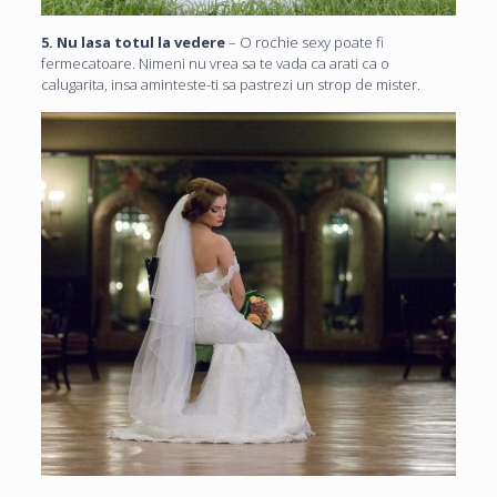
5. Nu lasa totul la vedere
– O rochie sexy poate fi
fermecatoare. Nimeni nu vrea sa te vada ca arati ca o
calugarita, insa aminteste-ti sa pastrezi un strop de mister.