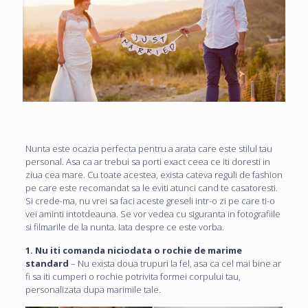
Nunta este ocazia perfecta pentru a arata care este stilul tau
personal. Asa ca ar trebui sa porti exact ceea ce iti doresti in
ziua cea mare. Cu toate acestea, exista cateva reguli de fashion
pe care este recomandat sa le eviti atunci cand te casatoresti.
Si crede-ma, nu vrei sa faci aceste greseli intr-o zi pe care ti-o
vei aminti intotdeauna. Se vor vedea cu siguranta in fotografiile
si filmarile de la nunta. Iata despre ce este vorba.
1. Nu iti comanda niciodata o rochie de marime
standard
– Nu exista doua trupuri la fel, asa ca cel mai bine ar
fi sa iti cumperi o rochie potrivita formei corpului tau,
personalizata dupa marimile tale.