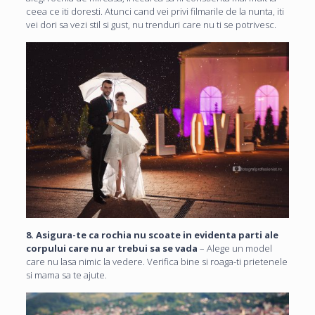
ceea ce iti doresti. Atunci cand vei privi filmarile de la nunta, iti
vei dori sa vezi stil si gust, nu trenduri care nu ti se potrivesc.
8. Asigura-te ca rochia nu scoate in evidenta parti ale
corpului care nu ar trebui sa se vada
– Alege un model
care nu lasa nimic la vedere. Verifica bine si roaga-ti prietenele
si mama sa te ajute.