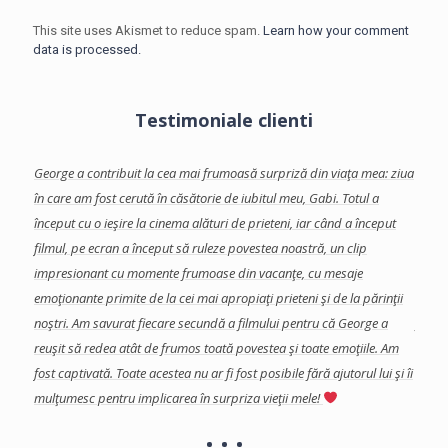
This site uses Akismet to reduce spam.
Learn how your comment
data is processed.
Testimoniale clienti
facut-
George a contribuit la cea mai frumoasă surpriză din viaţa mea: ziua
Georg
te
în care am fost cerută în căsătorie de iubitul meu, Gabi.
Totul a
care 
început cu o ieşire la cinema alături de prieteni, iar când a început
Am ap
se
filmul, pe ecran a început să ruleze povestea noastră, un clip
colab
a
impresionant cu momente frumoase din vacanţe, cu mesaje
eveni
a, si
emoţionante primite de la cei mai apropiaţi prieteni şi de la părinţii
impor
s in
noştri. Am savurat fiecare secundă a filmului pentru că George a
final
reuşit să redea atât de frumos toată povestea şi toate emoţiile. Am
şi de
fost captivată.
Toate acestea nu ar fi fost posibile fără ajutorul lui şi îi
Echip
mulţumesc pentru implicarea în surpriza vieţii mele!
profe
îndoia