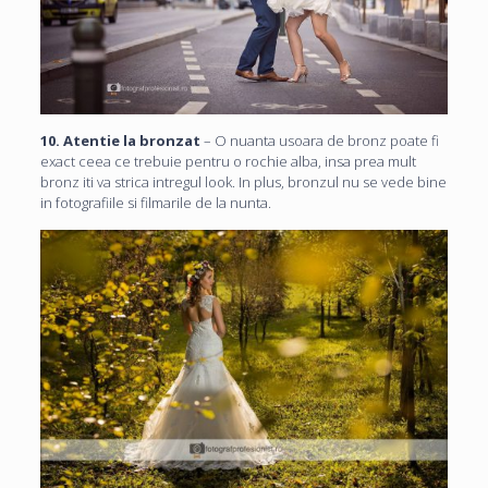
10. Atentie la bronzat
– O nuanta usoara de bronz poate fi
exact ceea ce trebuie pentru o rochie alba, insa prea mult
bronz iti va strica intregul look. In plus, bronzul nu se vede bine
in fotografiile si filmarile de la nunta.