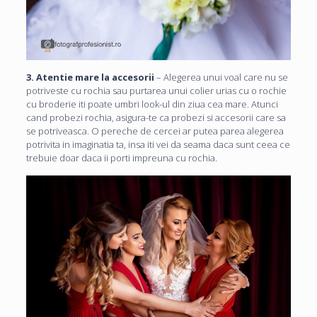
3. Atentie mare la accesorii
– Alegerea unui voal care nu se
potriveste cu rochia sau purtarea unui colier urias cu o rochie
cu broderie iti poate umbri look-ul din ziua cea mare. Atunci
cand probezi rochia, asigura-te ca probezi si accesorii care sa
se potriveasca. O pereche de cercei ar putea parea alegerea
potrivita in imaginatia ta, insa iti vei da seama daca sunt ceea ce
trebuie doar daca ii porti impreuna cu rochia.