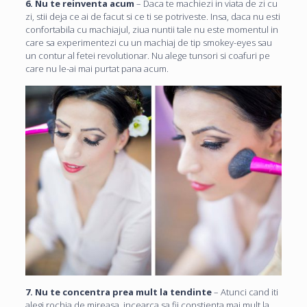
6. Nu te reinventa acum
– Daca te machiezi in viata de zi cu
zi, stii deja ce ai de facut si ce ti se potriveste. Insa, daca nu esti
confortabila cu machiajul, ziua nuntii tale nu este momentul in
care sa experimentezi cu un machiaj de tip smokey-eyes sau
un contur al fetei revolutionar. Nu alege tunsori si coafuri pe
care nu le-ai mai purtat pana acum.
7. Nu te concentra prea mult la tendinte
– Atunci cand iti
alegi rochia de mireasa, incearca sa fii constienta mai mult la