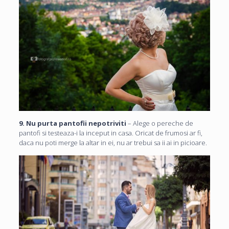
9. Nu purta pantofii nepotriviti
– Alege o pereche de
pantofi si testeaza-i la inceput in casa. Oricat de frumosi ar fi,
daca nu poti merge la altar in ei, nu ar trebui sa ii ai in picioare.