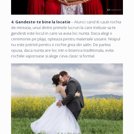
4. Gandeste-te bine la locatie
– Atunci cand iti cauti rochia
de mireasa, unul dintre primele lucruri la care trebuie sa te
gandesti este locul in care va avea loc nunta. Daca alegi o
ceremonie pe plaja, opteaza pentru materiale usoare. Nisipul
nu este potrivit pentru o rochie grea din satin. De partea
opusa, daca nunta are loc intr-o biserica traditionala, evita
rochiile vaporoase si alege ceva clasic si formal.